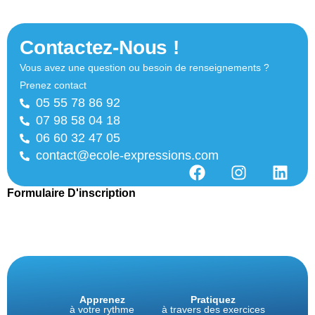
Contactez-Nous !
Vous avez une question ou besoin de renseignements ?
Prenez contact
05 55 78 86 92
07 98 58 04 18
06 60 32 47 05
contact@ecole-expressions.com
Formulaire D'inscription
Apprenez
Pratiquez
à votre rythme
à travers des exercices