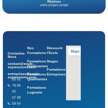
Réalisez
votre propre projet
Nos
Découvrir
Formations
l’Ecole
Contactez-
Nous
Formations
Stages
contact@ecole-
Diplômantes
expressions.com
Formations
entreprises@ecole-
Formations
Entreprises
expressions.com
Qualifiantes
05 55
78 86
Formations
92
Logiciels
07 98
58 04