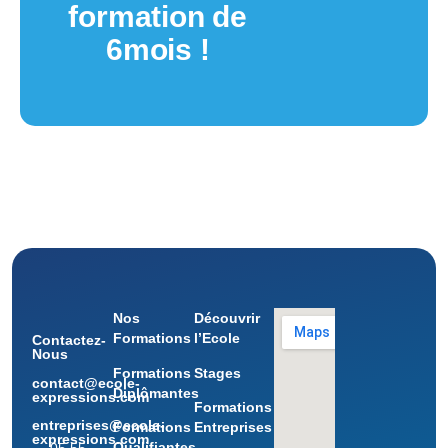
formation de
6mois !
Nos
Découvrir
Formations
l’Ecole
Contactez-
Nous
Formations
Stages
contact@ecole-
Diplômantes
expressions.com
Formations
entreprises@ecole-
Formations
Entreprises
expressions.com
Qualifiantes
05 55